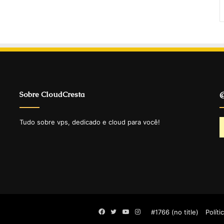
Sobre CloudCresta
@
Tudo sobre vps, dedicado e cloud para você!
Facebook
Twitter
YouTube
Instagram
#1766 (no title)
Políti