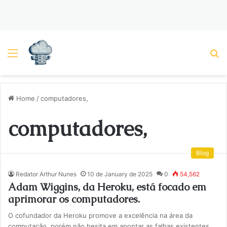
Menu
P
Home
/
computadores,
computadores,
Blog
Redator Arthur Nunes
10 de January de 2025
0
54,562
Adam Wiggins, da Heroku, está focado em
aprimorar os computadores.
O cofundador da Heroku promove a excelência na área da
computação, porém não hesita em apontar as falhas existentes