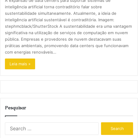
A expansão de data centers para suportar sistemas de
inteligência artificial torna contraditório falar sobre
sustentabilidade simultaneamente. Atualmente, a ideia de
inteligência artificial sustentável é contraditória. Imagem:
stephmcblack/ShutterStock A sustentabilidade era uma vantagem
significativa na utilização de serviços de computação em nuvem
pública. Empresas e provedores de nuvem destacavam suas
práticas ambientais, promovendo data centers que funcionavam
com energias renováveis…
Leia mais »
Pesquisar
S
e