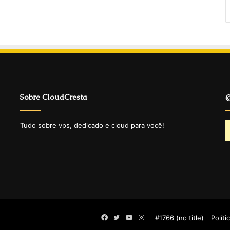
Sobre CloudCresta
@
Tudo sobre vps, dedicado e cloud para você!
Facebook
Twitter
YouTube
Instagram
#1766 (no title)
Políti