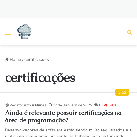
Menu
P
Home
/
certificações
certificações
Blog
Redator Arthur Nunes
27 de January de 2025
0
58,355
Ainda é relevante possuir certificações na
área de programação?
Desenvolvedores de software estão sendo muito requisitados e a
prática de aprender no ambiente de trabalho está se tornando