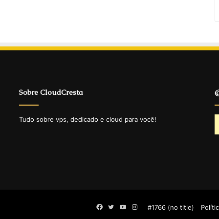
Sobre CloudCresta
@
Tudo sobre vps, dedicado e cloud para você!
Facebook
Twitter
YouTube
Instagram
#1766 (no title)
Políti