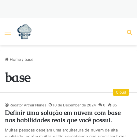
Menu
P
Home
/
base
base
Cloud
Redator Arthur Nunes
10 de December de 2024
0
85
Definir uma solução em nuvem com base
nas habilidades reais que você possui.
Muitas pessoas desejam uma arquitetura de nuvem de alta
qualidade, porém muitas estão percebendo que precisam fazer