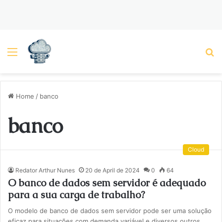
Menu
P
Home
/
banco
banco
Cloud
Redator Arthur Nunes
20 de April de 2024
0
64
O banco de dados sem servidor é adequado
para a sua carga de trabalho?
O modelo de banco de dados sem servidor pode ser uma solução
eficaz para situações com demanda variável e diversos outros