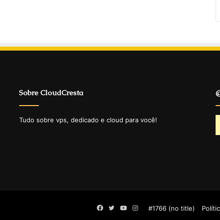
Sobre CloudCresta
@
Tudo sobre vps, dedicado e cloud para você!
Facebook
Twitter
YouTube
Instagram
#1766 (no title)
Políti