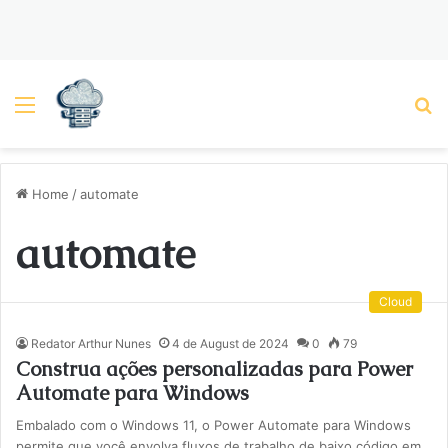
Menu
P
Home
/
automate
automate
Cloud
Redator Arthur Nunes
4 de August de 2024
0
79
Construa ações personalizadas para Power
Automate para Windows
Embalado com o Windows 11, o Power Automate para Windows
permite que você envolva fluxos de trabalho de baixo código em