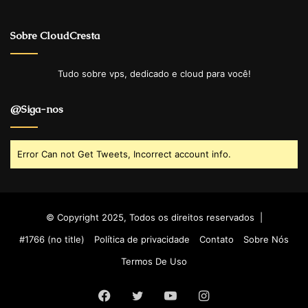
Sobre CloudCresta
Tudo sobre vps, dedicado e cloud para você!
@Siga-nos
Error Can not Get Tweets, Incorrect account info.
© Copyright 2025, Todos os direitos reservados |
#1766 (no title)
Política de privacidade
Contato
Sobre Nós
Termos De Uso
Facebook
Twitter
YouTube
Instagram