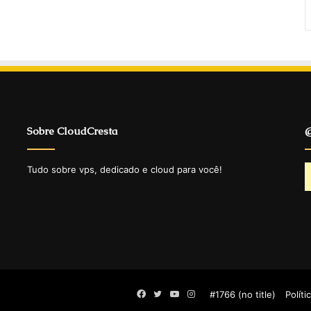
Sobre CloudCresta
@
Tudo sobre vps, dedicado e cloud para você!
Facebook
Twitter
YouTube
Instagram
#1766 (no title)
Políti