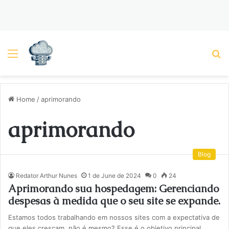
Menu
P
Home
/
aprimorando
aprimorando
Blog
Redator Arthur Nunes
1 de June de 2024
0
24
Aprimorando sua hospedagem: Gerenciando
despesas à medida que o seu site se expande.
Estamos todos trabalhando em nossos sites com a expectativa de
que eles cresçam, não é mesmo? Esse é o objetivo principal.