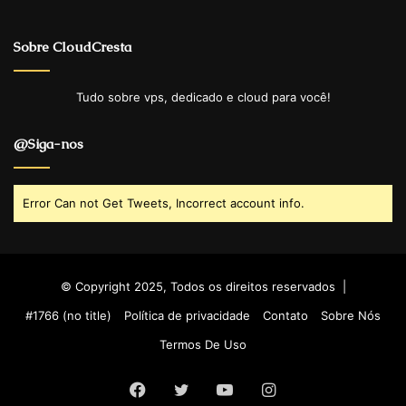
Sobre CloudCresta
Tudo sobre vps, dedicado e cloud para você!
@Siga-nos
Error Can not Get Tweets, Incorrect account info.
© Copyright 2025, Todos os direitos reservados |
#1766 (no title)
Política de privacidade
Contato
Sobre Nós
Termos De Uso
Facebook
Twitter
YouTube
Instagram