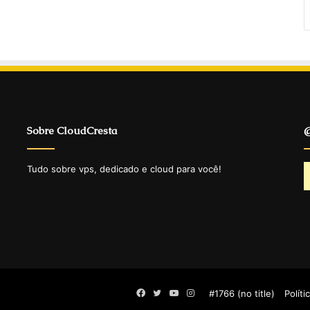
Sobre CloudCresta
@
Tudo sobre vps, dedicado e cloud para você!
Facebook
Twitter
YouTube
Instagram
#1766 (no title)
Políti