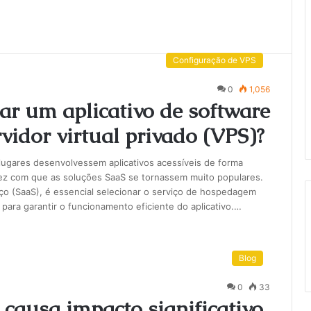
Configuração de VPS
0
1,056
ar um aplicativo de software
idor virtual privado (VPS)?
lugares desenvolvessem aplicativos acessíveis de forma
fez com que as soluções SaaS se tornassem muito populares.
ço (SaaS), é essencial selecionar o serviço de hospedagem
para garantir o funcionamento eficiente do aplicativo.…
Blog
0
33
 causa impacto significativo.