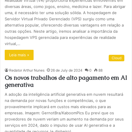
Realidade Virtual (VR) proporciona experiências envolventes em
diversas áreas, como jogos, ensino, medicina e lazer. Para abrigar
uma, é necessário ter uma solução sólida. A hospedagem de
Servidor Virtual Privado Gerenciado (VPS) surgiu como uma
alternativa popular, oferecendo diversas vantagens em relação a
outras opções. Neste artigo, iremos analisar a importância da
hospedagem VPS gerenciada para experiências de realidade
virtual,…
Leia mais »
Cloud
Redator Arthur Nunes
26 de July de 2024
0
88
Os novos trabalhos de alto pagamento em AI
generativa
A adoção da inteligência artificial generativa em nuvem resultará
na demanda por novas funções e competências, o que
provavelmente implicará em custos mais elevados para as
empresas. Imagem: GernotBra/KaboomPics Eu previ que os
provedores de nuvem veriam um aumento na demanda por seus
serviços em 2024, dado o impulso de usar AI generativa e a
quantidade de recursos (e dinheiro)…