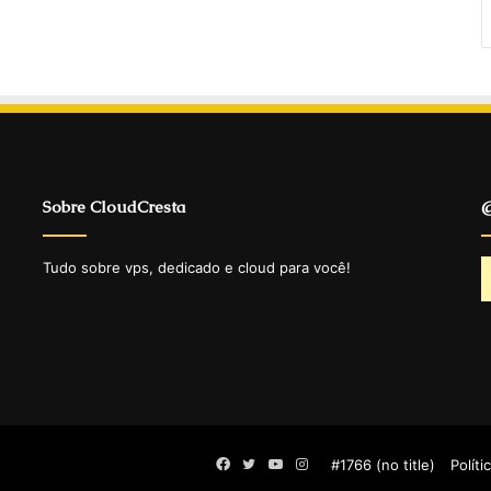
Sobre CloudCresta
@
Tudo sobre vps, dedicado e cloud para você!
Facebook
Twitter
YouTube
Instagram
#1766 (no title)
Políti